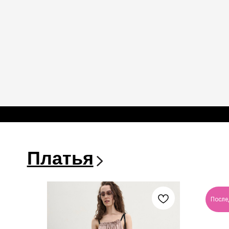
Бренд COR TIMO
Платья
Верхняя одежда
После