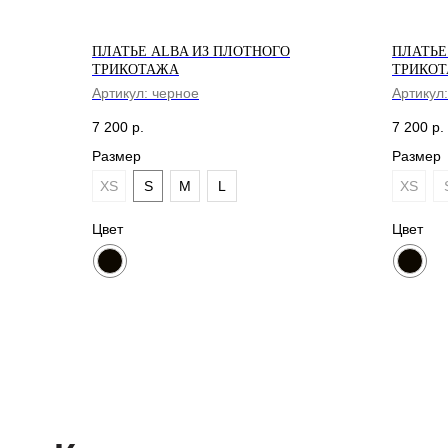
ПЛАТЬЕ ALBA ИЗ ПЛОТНОГО
ПЛАТЬЕ
ТРИКОТАЖА
ТРИКО
Артикул:
черное
Артикул
7 200
р.
7 200
р.
Размер
Размер
XS
S
M
L
XS
Каталог
Цвет
Цвет
СВИТШОТЫ И ХУДИ