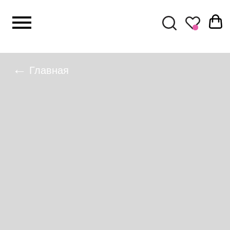
КАТАЛОГ
←
Главная
Комплекты
Верхняя оде
Свитшоты
Худи с капю
Футболки и л
Брюки и шор
Платья
Юбки
Рубашки
Жакеты и жи
Топы и майки
Кепки и шапк
Новинки
Бумажники
Сумки
Всё самое свежее и интересное.