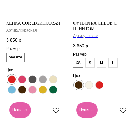
КЕПКА COR ДЖИНСОВАЯ
ФУТБОЛКА CHLOE С
ПРИНТОМ
Артикул:
красная
Артикул:
шоко
3 850
р.
3 650
р.
Размер
Размер
onesize
XS
S
M
L
Цвет
Цвет
Доставка рассчитывается
автоматически при
оформлении заказа по
тарифам СДЭК. После
отправки заказа, на ваш e-
mail придет трек-номер
для отслеживания.
Новинка
Новинка
В случае, если вам не
пришел номер
отслеживания, свяжитесь с
нами по почте
cortimorcor.spb@gmail.com
или через
Telegram/WhatsApp
по номеру:
+7 (995) 230-