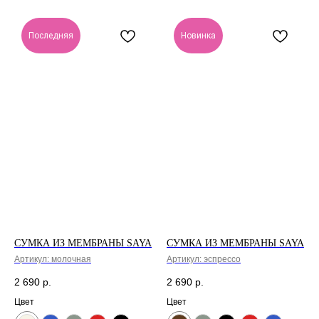
Последняя
Новинка
СУМКА ИЗ МЕМБРАНЫ SAYA
СУМКА ИЗ МЕМБРАНЫ SAYA
Артикул:
молочная
Артикул:
эспрессо
2 690
р.
2 690
р.
Цвет
Цвет