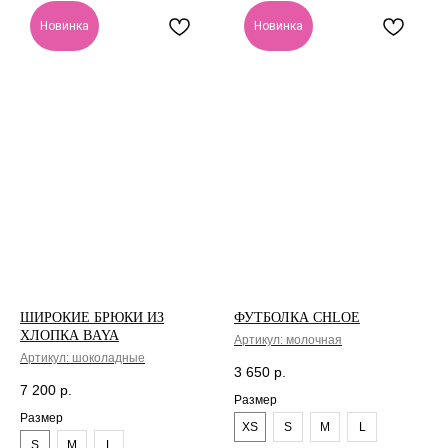
Instagram запрещена
на территории РФ
Новинка
Новинка
ШИРОКИЕ БРЮКИ ИЗ
ФУТБОЛКА CHLOE
ХЛОПКА BAYA
Артикул:
молочная
Артикул:
шоколадные
3 650
р.
7 200
р.
Размер
Размер
XS
S
M
L
S
M
L