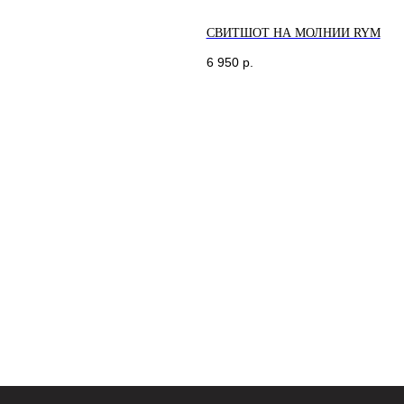
СВИТШОТ НА МОЛНИИ RYM
6 950
р.
КОНТАКТЫ
МА
+7 995 230 82 01 (СПб)
Санк
+7 985 488 44 23 (Москва)
Кол
м. Л
cortimorcor.spb@gmail.com
Доставка и возврат
Гарантии и Политика
FAQ
*Социальная сеть Instagram
запрещена на территории РФ