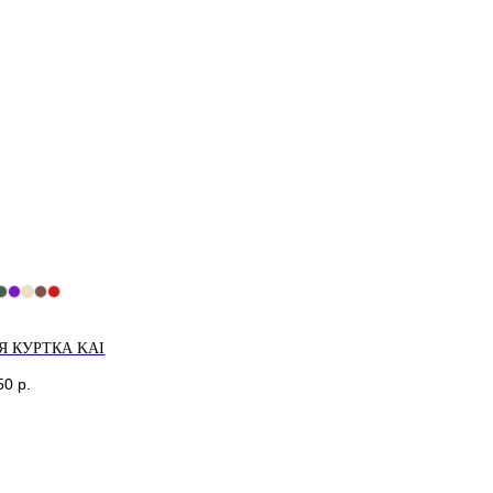
Я КУРТКА KAI
50
р.