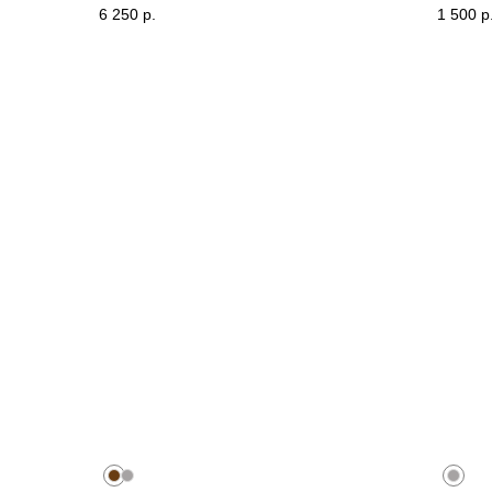
6 250
р.
1 500
р