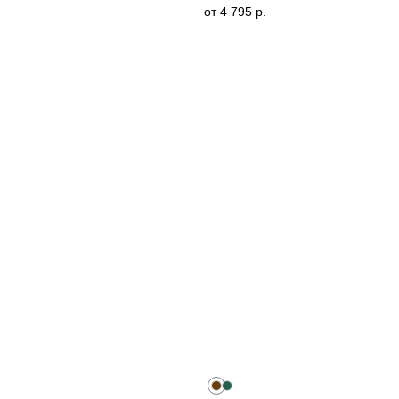
от
4 795
р.