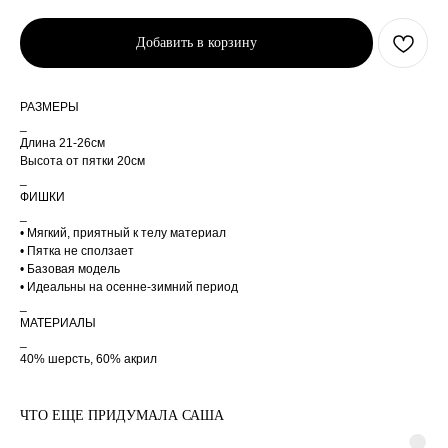
автоматически при
оформлении заказа по
тарифам СДЭК. После
Добавить в корзину
отправки заказа, на ваш e-
mail придет трек-номер
для отслеживания.
В случае, если вам не
пришел номер
РАЗМЕРЫ
отслеживания, свяжитесь с
нами по почте
_
cortimorcor.spb@gmail.com
Длина 21-26см
или через
Telegram/WhatsApp
Высота от пятки 20см
по номеру:
+7 (995) 230-
_
82-01
.
ФИШКИ
_
• Мягкий, приятный к телу материал
• Пятка не сползает
• Базовая модель
• Идеальны на осенне-зимний период
_
ДОСТАВКА
МАТЕРИАЛЫ
_
40% шерсть, 60% акрил
ЧТО ЕЩЕ ПРИДУМАЛА САША
КОНТАКТЫ
МАГАЗИНЫ