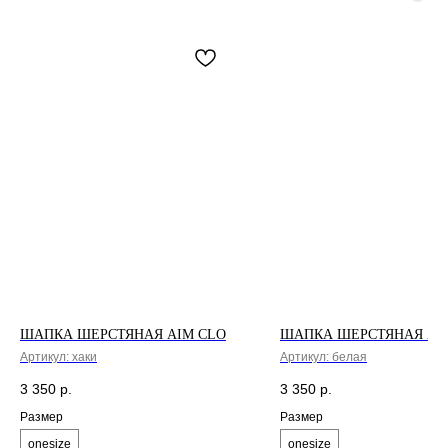
Санкт-Петербург
+7 995 230 82 01 (СПб)
+7 985 488 44 23 (Москва)
Коломенская 20
м. Лиговский Проспект
cortimorcor.spb@gmail.com
Москва
Доставка и возврат
Новодмитровская, 1,
стр 6, Хлебозавод 9
Гарантии и Политика
м. Дмитровская
FAQ
*Социальная сеть
Instagram запрещена
на территории РФ
ШАПКА ШЕРСТЯНАЯ AIM CLO
ШАПКА ШЕРСТЯНАЯ AI
Артикул:
хаки
Артикул:
белая
3 350
р.
3 350
р.
Размер
Размер
onesize
onesize