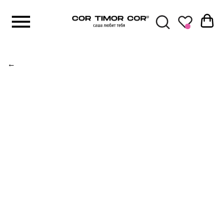
КАТАЛОГ
Комплекты
←
Верхняя оде
Свитшоты
Худи с капю
Футболки и 
Брюки и шор
Платья
Юбки
Рубашки
Жакеты и жи
Топы и майк
Кепки и шапк
Бумажники
Сумки
Доставка рассчитывается