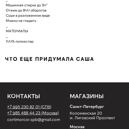
Санкт-Петербург
+7 995 230 82 01 (СПб)
Машинная стирка до 30°
+7 985 488 44 23 (Москва)
Коломенская 20
Отжим до 800 оборотов
м. Лиговский Проспект
cortimorcor.spb@gmail.com
Суши в разложенном виде
Москва
Можно не гладить
Доставка и возврат
Новодмитровская, 1,
стр 6, Хлебозавод 9
_
Гарантии и Политика
м. Дмитровская
МАТЕРИАЛЫ
FAQ
_
100% полиэстер
*Социальная сеть
Instagram запрещена
на территории РФ
ЧТО ЕЩЕ ПРИДУМАЛА САША