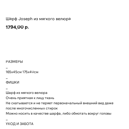
НОВИНКИ
автоматически при
оформлении заказа по
СКИДКИ
тарифам СДЭК. После
отправки заказа, на ваш e-
CЕРТИФИКА
mail придет трек-номер
Шарф Joseph из мягкого велюра
для отслеживания.
О НАС
р.
1794,00
В случае, если вам не
пришел номер
МАГАЗИНЫ
отслеживания, свяжитесь
с нами по почте
cortimorcor.spb@gmail.com
Добавить в корзину
или через
Telegram/WhatsApp
по номеру:
+7 (995) 230-
82-01
.
РАЗМЕРЫ
_
165x45см 175х40см
_
ФИШКИ
_
ДОСТАВКА
Шарф из мягкого велюра
Очень приятная к лицу ткань
Не скатывается и не теряет первоначальный внешний вид даже
после многочисленных стирок
Можно носить в качестве шарфа, либо обмотать вокруг головы
_
КОНТАКТЫ
МАГАЗИНЫ
УХОД И ЗАБОТА
_