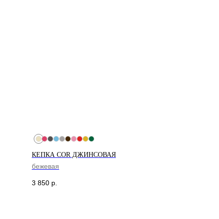
КЕПКА COR ДЖИНСОВАЯ
ДОСТАВКА
бежевая
Доставка рассчитывается
3 850
р.
автоматически при оформлении заказа
по тарифам СДЭК. После отправки
заказа, на ваш e-mail придет трек-
номер для отслеживания.