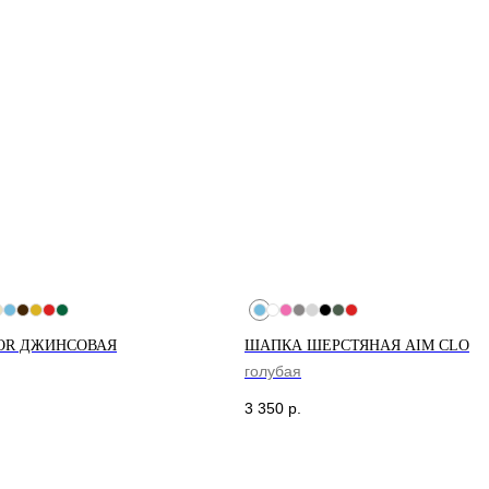
OR ДЖИНСОВАЯ
ШАПКА ШЕРСТЯНАЯ AIM CLO
ГАЗИНЫ
голубая
т-Петербург
Москва
3 350
р.
оменская 20
Новодмитровская, 1, стр 6,
иговский Проспект
Хлебозавод 9
м. Дмитровская