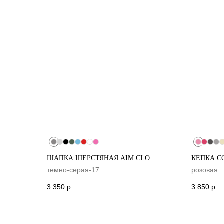
ШАПКА ШЕРСТЯНАЯ AIM CLO
КЕПКА C
КОНТАКТЫ
МА
темно-серая-17
розовая
+7 995 230 82 01 (СПб)
Санк
3 350
р.
3 850
р.
+7 985 488 44 23 (Москва)
Кол
м. Л
cortimorcor.spb@gmail.com