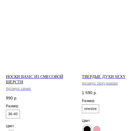
Москва
Доставка и возврат
Новодмитровская, 1,
стр 6, Хлебозавод 9
Гарантии и Политика
м. Дмитровская
FAQ
*Социальная сеть
Instagram запрещена
на территории РФ
НОСКИ BASIC ИЗ СМЕСОВОЙ
ТВЕРДЫЕ ДУХИ SEXY 
ШЕРСТИ
Артикул:
Sexy powder
Артикул:
синие
1 590
р.
990
р.
Размер
Размер
onesize
36-40
Цвет
Цвет