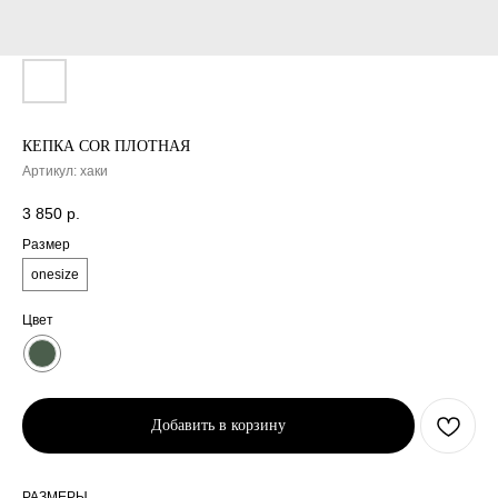
КЕПКА COR ПЛОТНАЯ
Артикул:
хаки
3 850
р.
Размер
onesize
Цвет
Добавить в корзину
Доставка рассчитывается
автоматически при
оформлении заказа по
тарифам СДЭК. После
РАЗМЕРЫ