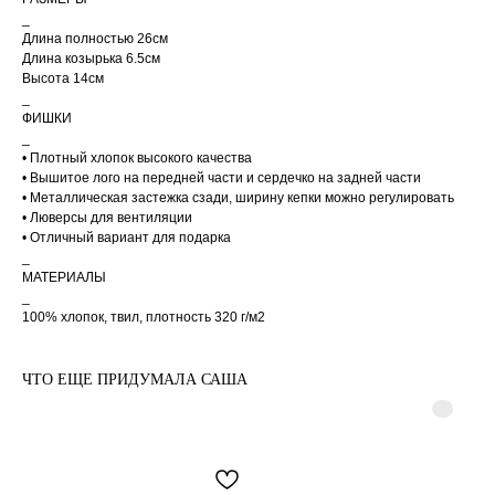
отправки заказа, на ваш e-
mail придет трек-номер
_
для отслеживания.
Длина полностью 26см
В случае, если вам не
Длина козырька 6.5см
пришел номер
Высота 14см
отслеживания, свяжитесь с
нами по почте
_
cortimorcor.spb@gmail.com
или через
ФИШКИ
Telegram/WhatsApp
_
по номеру:
+7 (995) 230-
82-01
.
• Плотный хлопок высокого качества
• Вышитое лого на передней части и сердечко на задней части
• Металлическая застежка сзади, ширину кепки можно регулировать
• Люверсы для вентиляции
• Отличный вариант для подарка
_
МАТЕРИАЛЫ
_
ДОСТАВКА
100% хлопок, твил, плотность 320 г/м2
ЧТО ЕЩЕ ПРИДУМАЛА САША
КОНТАКТЫ
МАГАЗИНЫ
Санкт-Петербург
+7 995 230 82 01 (СПб)
+7 985 488 44 23 (Москва)
Коломенская 20
м. Лиговский Проспект
cortimorcor.spb@gmail.com