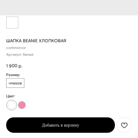
ШАПКА BEANIE ХЛОПКОВАЯ
cortimorcor
Артикул:
белая
1 900
р.
Размер
onesize
Цвет
Доставка рассчитывается
Добавить в корзину
автоматически при
оформлении заказа по
тарифам СДЭК. После
отправки заказа, на ваш e-