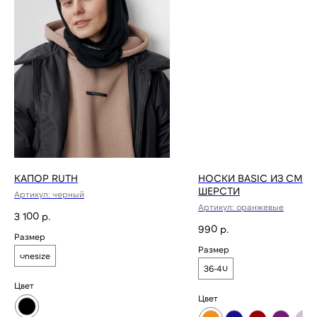
Москва
Доставка и возврат
Новодмитровская, 1,
стр 6, Хлебозавод 9
Гарантии и Политика
м. Дмитровская
FAQ
*Социальная сеть
Instagram запрещена
на территории РФ
КАПОР RUTH
НОСКИ BASIC ИЗ СМЕ
ШЕРСТИ
Артикул:
черный
Артикул:
оранжевые
3 100
р.
990
р.
Размер
Размер
onesize
36-40
Цвет
Цвет