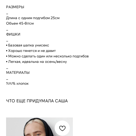
mail придет трек-номер
для отслеживания.
РАЗМЕРЫ
_
В случае, если вам не
пришел номер
Длина с одним подгибом 25см
отслеживания, свяжитесь
Объем 45-60см
с нами по почте
cortimorcor.spb@gmail.com
_
или через
Telegram/WhatsApp
ФИШКИ
по номеру:
+7 (995) 230-
_
82-01
.
• Базовая шапка унисекс
• Хорошо тянется и не давит
• Можно сделать один или несколько подгибов
• Легкая, идеальна на осень/весну
_
МАТЕРИАЛЫ
_
ДОСТАВКА
100% хлопок
ЧТО ЕЩЕ ПРИДУМАЛА САША
КОНТАКТЫ
МАГАЗИНЫ
Санкт-Петербург
+7 995 230 82 01 (СПб)
+7 985 488 44 23 (Москва)
Коломенская 20
м. Лиговский Проспект
cortimorcor.spb@gmail.com