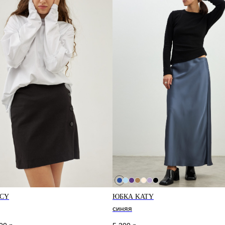
ГАЗИНЫ
CY
ЮБКА KATY
синяя
т-Петербург
Москва