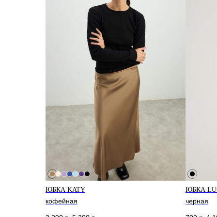
КОНТАКТЫ
МА
ЮБКА KATY
ЮБКА LU
кофейная
черная
+7 995 230 82 01 (СПб)
Санк