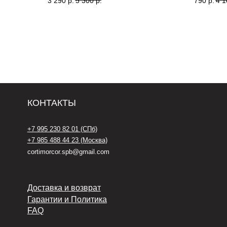
3 290
р.
5 300
р.
790
р.
4 1
+7 985 488 44 23 (Москва)
Кол
м. Л
cortimorcor.spb@gmail.com
Доставка и возврат
Гарантии и Политика
FAQ
*Социальная сеть Instagram
запрещена на территории РФ