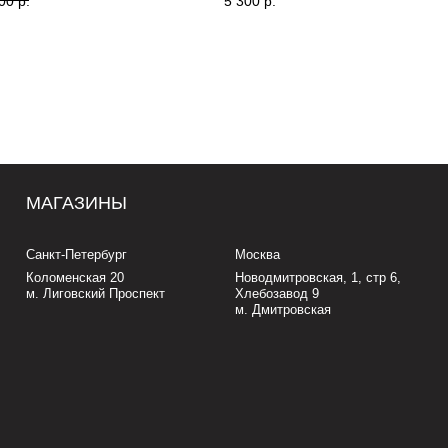
00
р.
5 300
р.
оменская 20
Новодмитровская, 1, стр 6,
иговский Проспект
Хлебозавод 9
м. Дмитровская