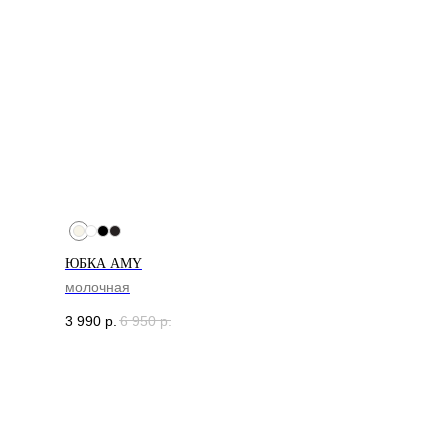
ЮБКА AMY
ДОСТАВКА
молочная
Доставка рассчитывается
3 990
р.
6 950
р.
автоматически при оформлении заказа
по тарифам СДЭК. После отправки
заказа, на ваш e-mail придет трек-
номер для отслеживания.
В случае, если вам не пришел номер
отслеживания, свяжитесь с нами по
почте cortimorcor.spb@gmail.com или
через Telegram/WhatsApp