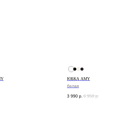
MY
ЮБКА AMY
ГАЗИНЫ
белая
3 990
р.
6 950
р.
т-Петербург
Москва
оменская 20
Новодмитровская, 1, стр 6,
иговский Проспект
Хлебозавод 9
м. Дмитровская