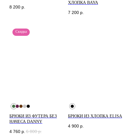
Москва
ХЛОПКА BAYA
Доставка и возврат
8 200
р.
Новодмитровская, 1,
стр 6, Хлебозавод 9
Гарантии и Политика
7 200
р.
м. Дмитровская
FAQ
Скидка
*Социальная сеть
Instagram запрещена
на территории РФ
БРЮКИ ИЗ ФУТЕРА БЕЗ
БРЮКИ ИЗ ХЛОПКА ELISA
НАЧЕСА DANNY
4 900
р.
4 760
р.
6 800
р.