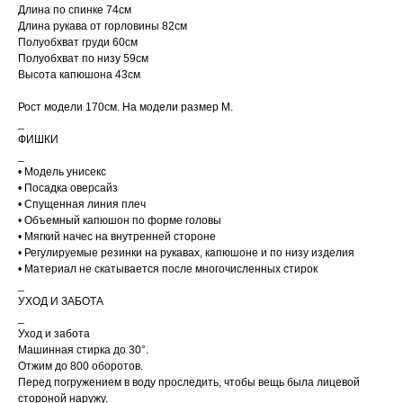
Длина по спинке 74см
Длина рукава от горловины 82см
Полуобхват груди 60см
Полуобхват по низу 59см
Высота капюшона 43см
Рост модели 170см. На модели размер M.
_
ФИШКИ
_
• Модель унисекс
• Посадка оверсайз
• Спущенная линия плеч
• Объемный капюшон по форме головы
• Мягкий начес на внутренней стороне
• Регулируемые резинки на рукавах, капюшоне и по низу изделия
• Материал не скатывается после многочисленных стирок
_
УХОД И ЗАБОТА
_
Уход и забота
Машинная стирка до 30°.
Отжим до 800 оборотов.
Перед погружением в воду проследить, чтобы вещь была лицевой
стороной наружу.