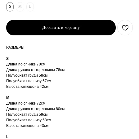
S
M
L
Добавить в корзину
РАЗМЕРЫ
_
S
Длина по спинке 70см
Длина рукава от горловины 78см
Полуобхват груди 58см
Полуобхват по низу 57см
Высота капюшона 42см
M
Длина по спинке 72см
Длина рукава от горловины 80см
Полуобхват груди 59см
Полуобхват по низу 58см
Высота капюшона 43см
L