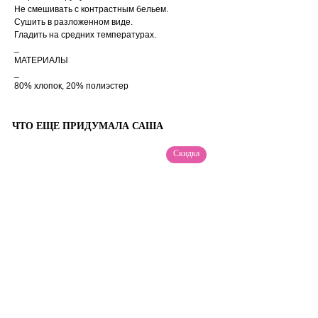
Не смешивать с контрастным бельем.
Сушить в разложенном виде.
Гладить на средних температурах.
_
МАТЕРИАЛЫ
_
80% хлопок, 20% полиэстер
ЧТО ЕЩЕ ПРИДУМАЛА САША
Скидка
Доставка рассчитывается
автоматически при
оформлении заказа по
тарифам СДЭК. После
отправки заказа, на ваш e-