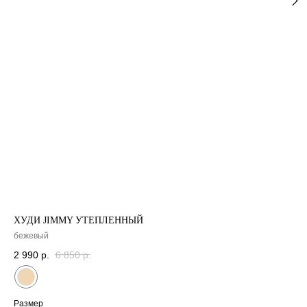
НОВИНКИ
СКИДКИ
CЕРТИФИКА
О НАС
МАГАЗИНЫ
ХУДИ JIMMY УТЕПЛЕННЫЙ
бежевый
2 990
р.
6 850
р.
Размер