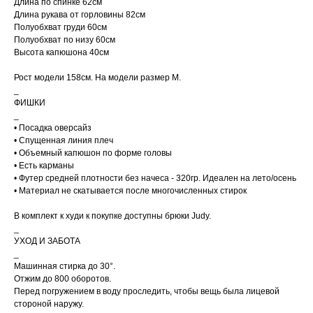
Длина по спинке 62см
Длина рукава от горловины 82см
Полуобхват груди 60см
Полуобхват по низу 60см
Высота капюшона 40см
Рост модели 158см. На модели размер M.
_
ФИШКИ
_
• Посадка оверсайз
• Спущенная линия плеч
• Объемный капюшон по форме головы
• Есть карманы
• Футер средней плотности без начеса - 320гр. Идеален на лето/осень
• Материал не скатывается после многочисленных стирок
Доставка рассчитывается
автоматически при
оформлении заказа по
В комплект к худи к покупке доступны брюки Judy.
тарифам СДЭК. После
отправки заказа, на ваш e-
_
mail придет трек-номер
УХОД И ЗАБОТА
для отслеживания.
_
В случае, если вам не
пришел номер
Машинная стирка до 30°.
отслеживания, свяжитесь с
Отжим до 800 оборотов.
нами по почте
cortimorcor.spb@gmail.com
Перед погружением в воду проследить, чтобы вещь была лицевой
или через
стороной наружу.
Telegram/WhatsApp