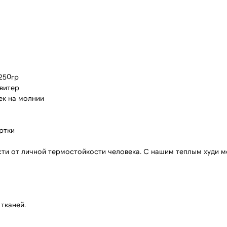
250гр
свитер
ек на молнии
уртки
сти от личной термостойкости человека. С нашим теплым худи мо
тканей.