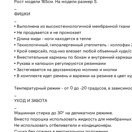
Рост модели 165см. На модели размер S.
_
ФИШКИ
_
• Выполнена из высокотехнологичной мембранной ткани
• Не продувается и не промокает
• Длина миди - ноги находятся в тепле
• Технологичный, гипоалергенный утеплитель - холлофан 
• Крой оверсайз, под-низ влезает любой объемный худи/
• Вместительные карманы по бокам и внутренний кармаш
• Рукава и капюшон регулируются резинками
• Застегивается на двухзамковую молнию и кнопки
• В комплекте идет ремень и варежки на резинке в цвет к
Температурный режим - от 0 до -20 градусов, в зависимо
_
УХОД И ЗАБОТА
_
Машинная стирка до 30° на деликатном режиме.
Вместо порошка использовать жидкость для мембранных 
Не использовать отбеливатели и кондиционеры.
Сушка без отжима в вертикальном положении.