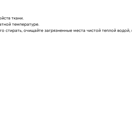
йств ткани.
атной температуре.
го стирать, очищайте загрязненные места чистой теплой водой,
ГАЗИНЫ
кт-Петербург
Москва
оменская 20
Новодмитровская, 1, стр 6,
иговский Проспект
Хлебозавод 9
м. Дмитровская