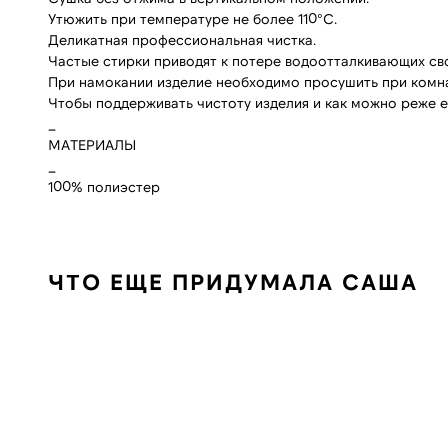
Утюжить при температуре не более 110°С.
Деликатная профессиональная чистка.
Частые стирки приводят к потере водоотталкивающих сво
При намокании изделие необходимо просушить при комн
Чтобы поддерживать чистоту изделия и как можно реже е
_
МАТЕРИАЛЫ
_
100% полиэстер
КОНТАКТЫ
МА
+7 995 230 82 01 (СПб)
Сан
+7 985 488 44 23 (Москва)
Кол
ЧТО ЕЩЕ ПРИДУМАЛА САША
м. Л
cortimorcor.spb@gmail.com
Доставка и возврат
Гарантии и Политика
FAQ