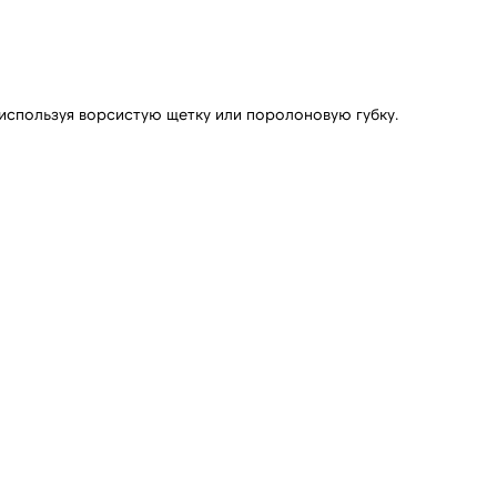
 используя ворсистую щетку или поролоновую губку.
ДОСТАВКА
Доставка рассчитывается
автоматически при оформлении
заказа по тарифам СДЭК. После
отправки заказа, на ваш e-mail придет
трек-номер для отслеживания.
В случае, если вам не пришел номер
отслеживания, свяжитесь с нами по
почте cortimorcor.spb@gmail.com или
через Telegram/WhatsApp
по номеру:
+7 (995) 230-82-01
.