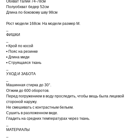
Обхват талии 74-78см
тарифам СДЭК. После
отправки заказа, на ваш e-
Полуобхват бедер 52см
mail придет трек-номер
Длина по боковому шву 98см
для отслеживания.
В случае, если вам не
Рост модели 168см. На модели размер M.
пришел номер
отслеживания, свяжитесь с
_
нами по почте
ФИШКИ
cortimorcor.spb@gmail.com
или через
_
Telegram/WhatsApp
по номеру:
+7 (995) 230-
• Крой по косой
82-01
.
• Пояс на резинке
• Длина миди
• Струящаяся ткань
_
УХОД И ЗАБОТА
_
Машинная стирка до 30°.
Отжим до 600 оборотов.
ДОСТАВКА
Перед погружением в воду проследить, чтобы вещь была лицевой
стороной наружу.
Не смешивать с контрастным бельем.
Сушить в разложенном виде.
Гладить на средних температурах через ткань.
_
КОНТАКТЫ
МАГАЗИНЫ
МАТЕРИАЛЫ
Санкт-Петербург
+7 995 230 82 01 (СПб)
_
+7 985 488 44 23 (Москва)
Коломенская 20