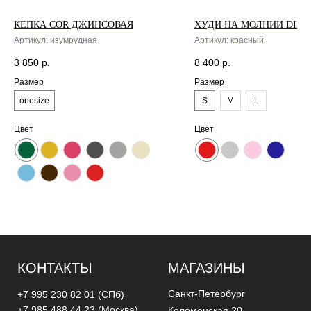
КЕПКА COR ДЖИНСОВАЯ
ХУДИ НА МОЛНИИ DIX
Артикул:
изумрудная
Артикул:
красный
3 850
р.
8 400
р.
Размер
Размер
onesize
S
M
L
Цвет
Цвет