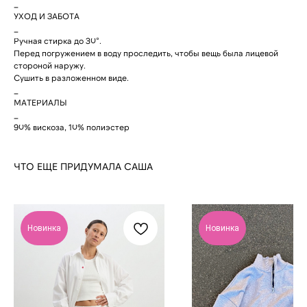
_
УХОД И ЗАБОТА
_
Ручная стирка до 30°.
Перед погружением в воду проследить, чтобы вещь была лицевой
ДОСТАВКА
стороной наружу.
Сушить в разложенном виде.
_
МАТЕРИАЛЫ
_
90% вискоза, 10% полиэстер
КОНТАКТЫ
МАГАЗИНЫ
+7 995 230 82 01 (СПб)
Санкт-Петербург
ЧТО ЕЩЕ ПРИДУМАЛА САША
+7 985 488 44 23 (Москва)
Коломенская 20
м. Лиговский Проспект
cortimorcor.spb@gmail.com
Москва
Доставка и возврат
Новодмитровская, 1,
стр 6, Хлебозавод 9
Гарантии и Политика
м. Дмитровская
FAQ
Новинка
Новинка
*Социальная сеть
Instagram запрещена
на территории РФ