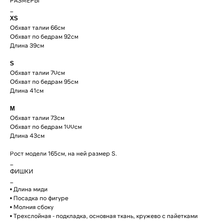
РАЗМЕРЫ
_
XS
Обхват талии 66см
Обхват по бедрам 92см
Длина 39см
S
Обхват талии 70см
Обхват по бедрам 95см
Длина 41см
M
Доставка рассчитывается
автоматически при
Обхват талии 73см
оформлении заказа по
Обхват по бедрам 100см
тарифам СДЭК. После
отправки заказа, на ваш e-
Длина 43см
mail придет трек-номер
для отслеживания.
Рост модели 165см, на ней размер S.
В случае, если вам не
пришел номер
_
отслеживания, свяжитесь
ФИШКИ
с нами по почте
cortimorcor.spb@gmail.com
_
или через
• Длина миди
Telegram/WhatsApp
по номеру:
+7 (995) 230-
• Посадка по фигуре
82-01
.
• Молния сбоку
• Трехслойная - подкладка, основная ткань, кружево с пайетками