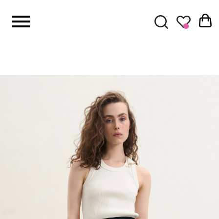
КАТАЛОГ
Комплекты
Верхняя оде
Свитшоты
Худи с капю
Футболки и 
Брюки и шор
Платья
Юбки
Рубашки
Жакеты и жи
Топы и майк
Кепки и шапк
Бумажники
Сумки