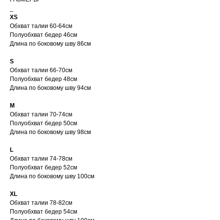
_
XS
Обхват талии 60-64см
Полуобхват бедер 46см
Длина по боковому шву 86см
S
Обхват талии 66-70см
Полуобхват бедер 48см
Длина по боковому шву 94см
M
Обхват талии 70-74см
Полуобхват бедер 50см
Длина по боковому шву 98см
L
Обхват талии 74-78см
Полуобхват бедер 52см
Длина по боковому шву 100см
XL
Доставка рассчитывается
Обхват талии 78-82см
автоматически при
Полуобхват бедер 54см
оформлении заказа по
тарифам СДЭК. После