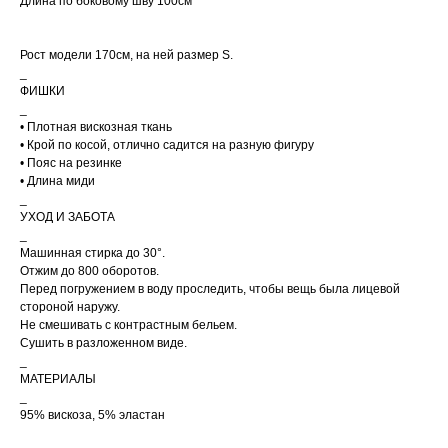
Длина по боковому шву 100см
отправки заказа, на ваш e-
mail придет трек-номер
для отслеживания.
В случае, если вам не
Рост модели 170см, на ней размер S.
пришел номер
_
отслеживания, свяжитесь с
нами по почте
ФИШКИ
cortimorcor.spb@gmail.com
_
или через
Telegram/WhatsApp
• Плотная вискозная ткань
по номеру:
+7 (995) 230-
82-01
.
• Крой по косой, отлично садится на разную фигуру
• Пояс на резинке
• Длина миди
_
УХОД И ЗАБОТА
_
Машинная стирка до 30°.
Отжим до 800 оборотов.
ДОСТАВКА
Перед погружением в воду проследить, чтобы вещь была лицевой
стороной наружу.
Не смешивать с контрастным бельем.
Сушить в разложенном виде.
_
МАТЕРИАЛЫ
КОНТАКТЫ
МАГАЗИНЫ
_
95% вискоза, 5% эластан
Санкт-Петербург
+7 995 230 82 01 (СПб)
+7 985 488 44 23 (Москва)
Коломенская 20
м. Лиговский Проспект
cortimorcor.spb@gmail.com