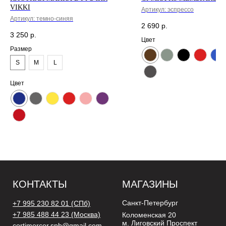
VIKKI
Артикул:
эспрессо
Артикул:
темно-синяя
2 690
р.
3 250
р.
Цвет
Размер
S
M
L
Цвет