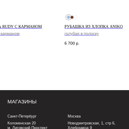
 RUDY С КАРМАНОМ
РУБАШКА ИЗ ХЛОПКА ANIKO
с карманом
голубая в полоску
ГАЗИНЫ
6 700
р.
т-Петербург
Москва
оменская 20
Новодмитровская, 1, стр 6,
иговский Проспект
Хлебозавод 9
м. Дмитровская