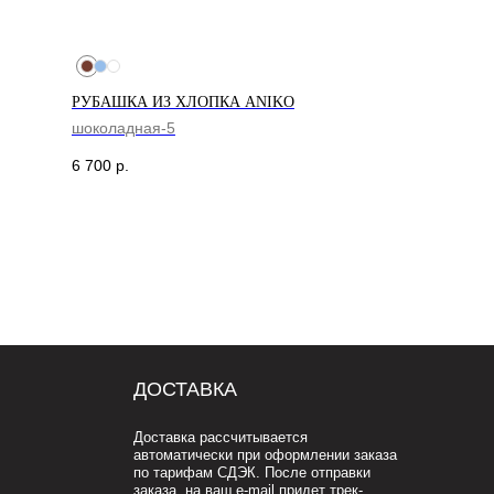
РУБАШКА ИЗ ХЛОПКА ANIKO
шоколадная-5
ДОСТАВКА
6 700
р.
Доставка рассчитывается
автоматически при оформлении заказа
по тарифам СДЭК. После отправки
заказа, на ваш e-mail придет трек-
номер для отслеживания.
В случае, если вам не пришел номер
отслеживания, свяжитесь с нами по
почте cortimorcor.spb@gmail.com или
через Telegram/WhatsApp
по номеру:
+7 (995) 230-82-01
.