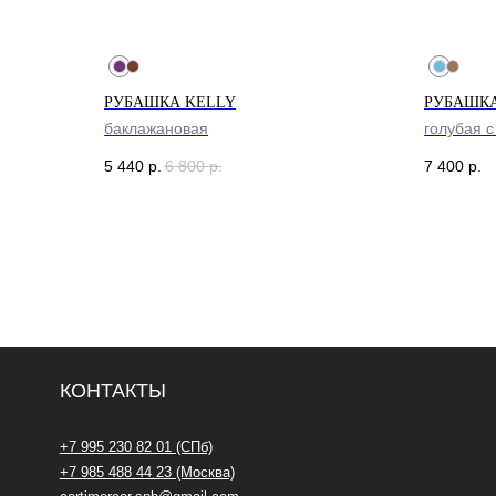
РУБАШКА KELLY
РУБАШКА
баклажановая
голубая 
КОНТАКТЫ
МА
5 440
р.
6 800
р.
7 400
р.
+7 995 230 82 01 (СПб)
Санк
+7 985 488 44 23 (Москва)
Кол
м. Л
cortimorcor.spb@gmail.com
Доставка и возврат
Гарантии и Политика
FAQ
*Социальная сеть Instagram
запрещена на территории РФ