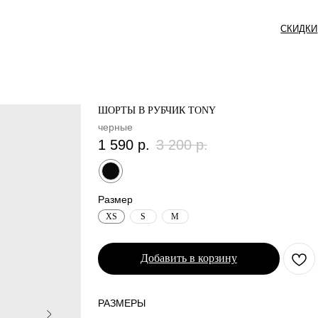
СКИДКИ
СЕРТИФИКАТ
ШОРТЫ В РУБЧИК TONY
черные
1 590
р.
3 200
р.
Размер
XS
S
M
Добавить в корзину
РАЗМЕРЫ