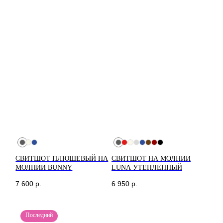
FAQ
*Социальная сеть
Instagram запрещена
на территории РФ
СВИТШОТ ПЛЮШЕВЫЙ НА
СВИТШОТ НА МОЛНИИ
МОЛНИИ BUNNY
LUNA УТЕПЛЕННЫЙ
7 600
р.
6 950
р.
Последний