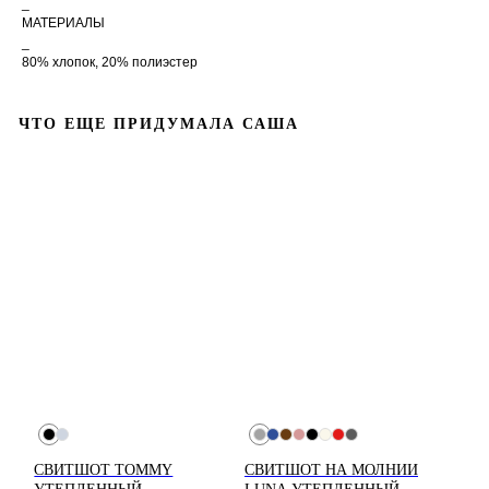
_
МАТЕРИАЛЫ
_
80% хлопок, 20% полиэстер
ЧТО ЕЩЕ ПРИДУМАЛА САША
Доставка рассчитывается
автоматически при
оформлении заказа по
тарифам СДЭК. После
отправки заказа, на ваш e-
mail придет трек-номер
для отслеживания.
СВИТШОТ TOMMY
СВИТШОТ НА МОЛНИИ
В случае, если вам не