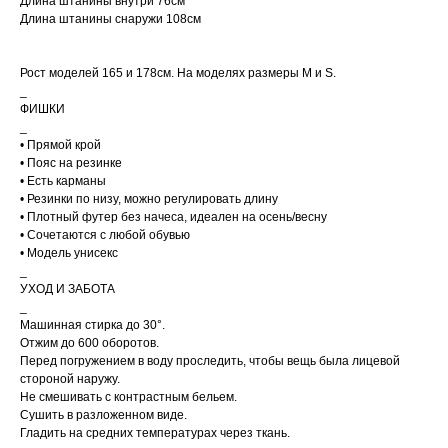
Длина штанины внутри 76см
Длина штанины снаружи 108см
Рост моделей 165 и 178см. На моделях размеры M и S.
_
ФИШКИ
_
• Прямой крой
• Пояс на резинке
• Есть карманы
• Резинки по низу, можно регулировать длину
• Плотный футер без начеса, идеален на осень/весну
• Сочетаются с любой обувью
• Модель унисекс
_
УХОД И ЗАБОТА
_
Машинная стирка до 30°.
Отжим до 600 оборотов.
Перед погружением в воду проследить, чтобы вещь была лицевой
стороной наружу.
Не смешивать с контрастным бельем.
Сушить в разложенном виде.
Гладить на средних температурах через ткань.