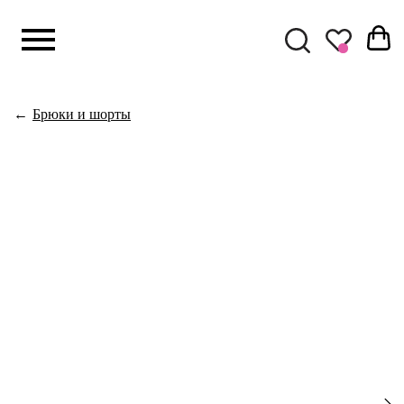
КАТАЛОГ
Комплекты
←
Брюки и шорты
Верхняя оде
Свитшоты
Худи с капю
Футболки и л
Брюки и шор
Платья
Юбки
Рубашки
Жакеты и жи
Топы и майки
Кепки и шапк
Бумажники
Сумки