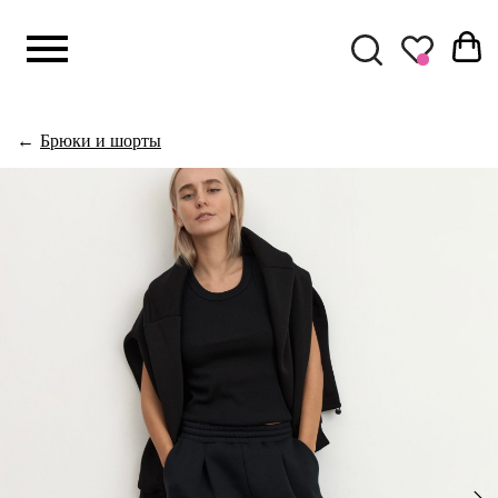
КАТАЛОГ
Комплекты
←
Брюки и шорты
Верхняя оде
Свитшоты
Худи с капю
Футболки и л
Брюки и шор
Платья
Юбки
Рубашки
Жакеты и жи
Топы и майки
Кепки и шапк
Бумажники
Сумки