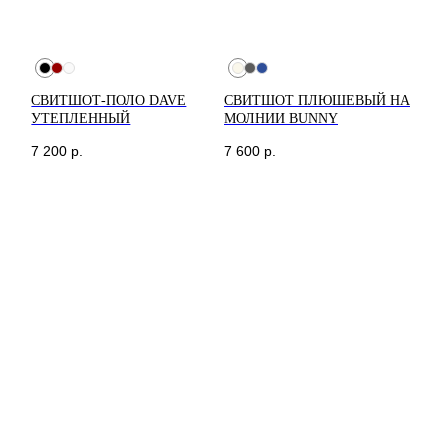
оформлении заказа по
тарифам СДЭК. После
отправки заказа, на ваш e-
mail придет трек-номер
для отслеживания.
В случае, если вам не
пришел номер
СВИТШОТ-ПОЛО DAVE
СВИТШОТ ПЛЮШЕВЫЙ НА
отслеживания, свяжитесь с
нами по почте
УТЕПЛЕННЫЙ
МОЛНИИ BUNNY
cortimorcor.spb@gmail.com
или через
Telegram/WhatsApp
7 200
р.
7 600
р.
по номеру:
+7 (995) 230-
82-01
.
ДОСТАВКА
КОНТАКТЫ
МАГАЗИНЫ
Санкт-Петербург
+7 995 230 82 01 (СПб)