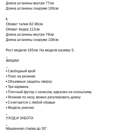
Длина штанины внутри 77см
Длина штанины снаружи 106см
L
Обхват талии 82-96см
Обхват бедер 112см
Длина штанины внутри 79см
Длина штанины снаружи 108см
Рост модели 165см. На модели размер S.
_
ФИШКИ
_
• Свободный крой
• Пояс на резинке
• Объемные защипы сверху
• Три кармана
• Плотный футер с начесом, идеален на осень/зиму
• Резинки по низу, можно регулировать длину
• Сочетаются с любой обувью
• Модель унисекс
_
УХОД И ЗАБОТА
_
Машинная стирка до 30°.