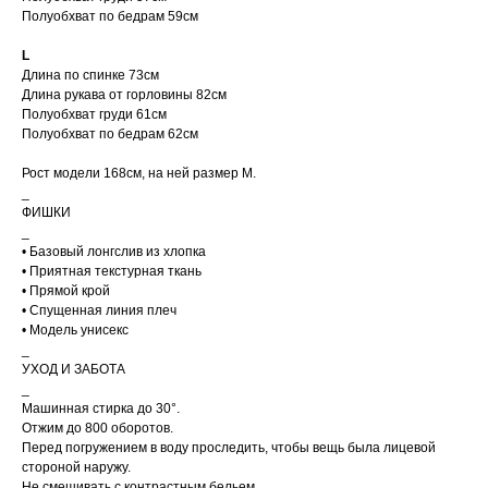
Telegram/WhatsApp
Полуобхват по бедрам 59см
по номеру:
+7 (995) 230-
82-01
.
L
Длина по спинке 73см
Длина рукава от горловины 82см
Полуобхват груди 61см
Полуобхват по бедрам 62см
Рост модели 168см, на ней размер M.
ДОСТАВКА
_
ФИШКИ
_
• Базовый лонгслив из хлопка
• Приятная текстурная ткань
• Прямой крой
КОНТАКТЫ
МАГАЗИНЫ
• Спущенная линия плеч
Санкт-Петербург
+7 995 230 82 01 (СПб)
• Модель унисекс
+7 985 488 44 23 (Москва)
Коломенская 20
_
м. Лиговский Проспект
cortimorcor.spb@gmail.com
УХОД И ЗАБОТА
Москва
_
Доставка и возврат
Новодмитровская, 1,
Машинная стирка до 30°.
стр 6, Хлебозавод 9
Гарантии и Политика
м. Дмитровская
Отжим до 800 оборотов.
FAQ
Перед погружением в воду проследить, чтобы вещь была лицевой
стороной наружу.
Не смешивать с контрастным бельем.