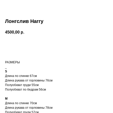
НОВИНКИ
СКИДКИ
CЕРТИФИКА
Лонгслив Harry
О НАС
МАГАЗИНЫ
4500,00
р.
Добавить в корзину
РАЗМЕРЫ
_
S
Доставка рассчитывается
Длина по спинке 67см
автоматически при
оформлении заказа по
Длина рукава от горловины 76см
тарифам СДЭК. После
Полуобхват груди 55см
отправки заказа, на ваш e-
mail придет трек-номер
Полуобхват по бедрам 56см
для отслеживания.
В случае, если вам не
M
пришел номер
отслеживания, свяжитесь с
Длина по спинке 70см
нами по почте
Длина рукава от горловины 78см
cortimorcor.spb@gmail.com
или через
Полуобхват груди 57см