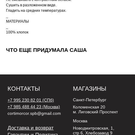
*Социальная сеть
Сушить в разложенном виде.
Instagram запрещена
Гладить на средних температурах.
на территории РФ
_
МАТЕРИАЛЫ
_
100% хлопок
ЧТО ЕЩЕ ПРИДУМАЛА САША