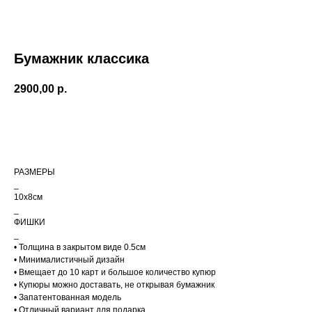
mail придет трек-номер
НОВИНКИ
для отслеживания.
СКИДКИ
В случае, если вам не
пришел номер
CЕРТИФИКА
отслеживания, свяжитесь с
нами по почте
Бумажник классика
О НАС
cortimorcor.spb@gmail.com
или через
Telegram/WhatsApp
МАГАЗИНЫ
по номеру:
+7 (995) 230-
2900,00
р.
82-01
.
Добавить в корзину
РАЗМЕРЫ
ДОСТАВКА
_
10х8см
_
ФИШКИ
_
• Толщина в закрытом виде 0.5см
• Минималистичный дизайн
КОНТАКТЫ
МАГАЗИНЫ
• Вмещает до 10 карт и большое количество купюр
Санкт-Петербург
+7 995 230 82 01 (СПб)
• Купюры можно доставать, не открывая бумажник
+7 985 488 44 23 (Москва)
Коломенская 20
• Запатентованная модель
м. Лиговский Проспект
cortimorcor.spb@gmail.com
• Отличный вариант для подарка